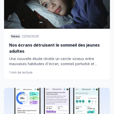
News
22/05/2026
Nos écrans détruisent le sommeil des jeunes
adultes
Une nouvelle étude révèle un cercle vicieux entre
mauvaises habitudes d'écran, sommeil perturbé et
dépression chez les 18-40 ans. Nos smartphones sont-
1 min de lecture
ils en train de ruiner notre santé mentale ?