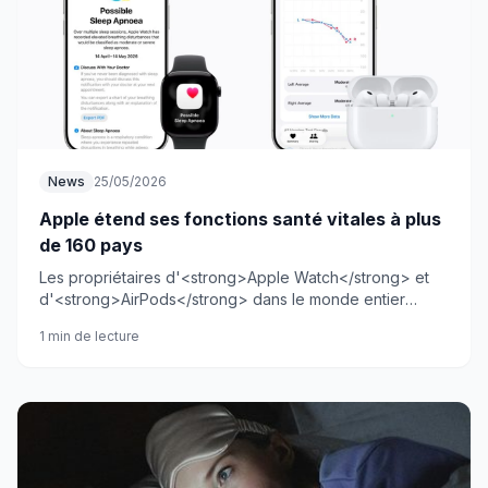
News
25/05/2026
Apple étend ses fonctions santé vitales à plus
de 160 pays
Les propriétaires d'<strong>Apple Watch</strong> et
d'<strong>AirPods</strong> dans le monde entier
peuvent désormais accéder aux nouvelles
1 min de lecture
fonctionnalités de santé d'Apple. Un déploiement massif
qui pourrait sauver des vies.