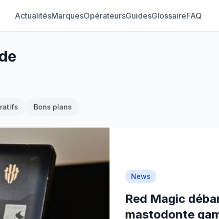
Actualités
Marques
Opérateurs
Guides
Glossaire
FAQ
ide
atifs
Bons plans
News
Red Magic débar
mastodonte ga