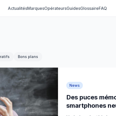
Actualités
Marques
Opérateurs
Guides
Glossaire
FAQ
atifs
Bons plans
News
Des puces mémoi
smartphones ne