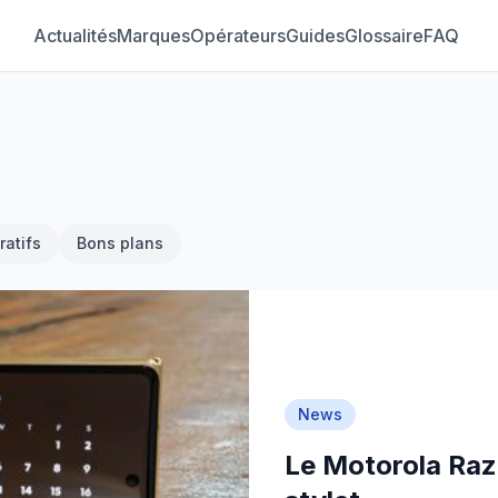
Actualités
Marques
Opérateurs
Guides
Glossaire
FAQ
atifs
Bons plans
News
Le Motorola Razr