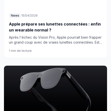
News
15/04/2026
Apple prépare ses lunettes connectées : enfin
un wearable normal ?
Après l'échec du Vision Pro, Apple pourrait bien frapper
un grand coup avec de vraies lunettes connectées. Est-
ce que la marque va enfin créer un accessoire portable
1 min de lecture
au quotidien ?