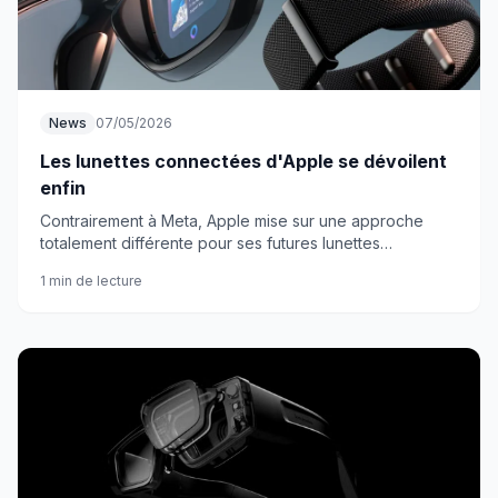
News
07/05/2026
Les lunettes connectées d'Apple se dévoilent
enfin
Contrairement à Meta, Apple mise sur une approche
totalement différente pour ses futures lunettes
intelligentes. Les premières fuites révèlent une vision
1 min de lecture
surprenante.