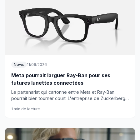
News
11/06/2026
Meta pourrait larguer Ray-Ban pour ses
futures lunettes connectées
Le partenariat qui cartonne entre Meta et Ray-Ban
pourrait bien tourner court. L'entreprise de Zuckerberg
explore déjà d'autres pistes pour sa prochaine
1 min de lecture
génération de smart glasses.