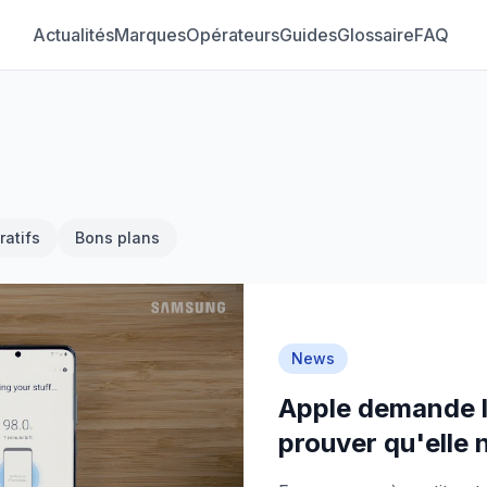
Actualités
Marques
Opérateurs
Guides
Glossaire
FAQ
atifs
Bons plans
News
Apple demande l
prouver qu'elle