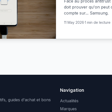
Face au procès antitrust 
doit prouver qu'on peut q
compte sur... Samsung.
11 May 2026
·
1 min de lecture
Navigation
ifs, guides d'achat et bons
Actualités
Marques