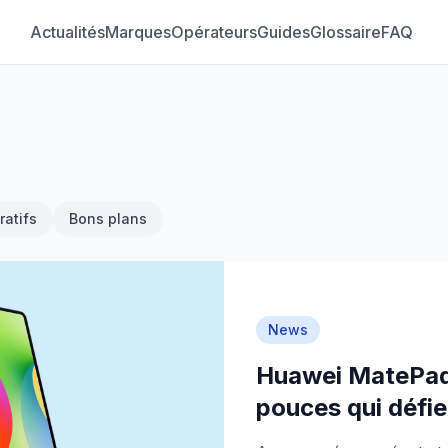
Actualités
Marques
Opérateurs
Guides
Glossaire
FAQ
atifs
Bons plans
News
Huawei MatePad 
pouces qui défie