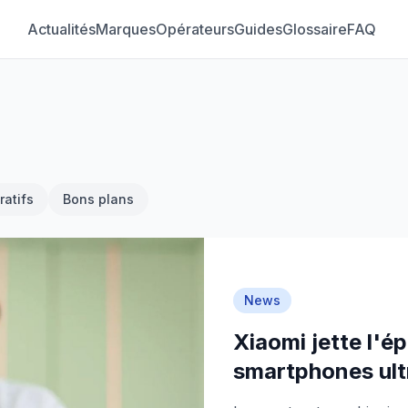
Actualités
Marques
Opérateurs
Guides
Glossaire
FAQ
atifs
Bons plans
News
Xiaomi jette l'é
smartphones ult