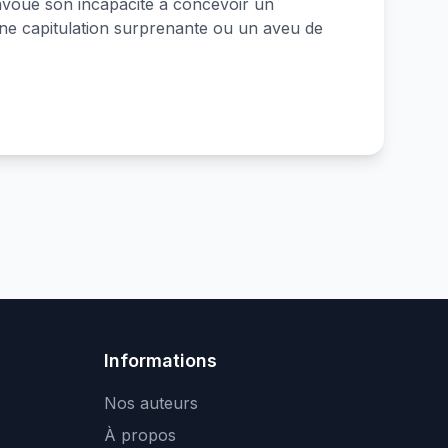
avoue son incapacité à concevoir un
ne capitulation surprenante ou un aveu de
e
Informations
Nos auteurs
À propos