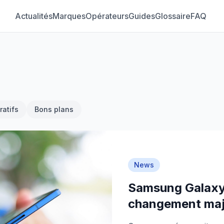
Actualités
Marques
Opérateurs
Guides
Glossaire
FAQ
atifs
Bons plans
News
Samsung Galaxy 
changement maj