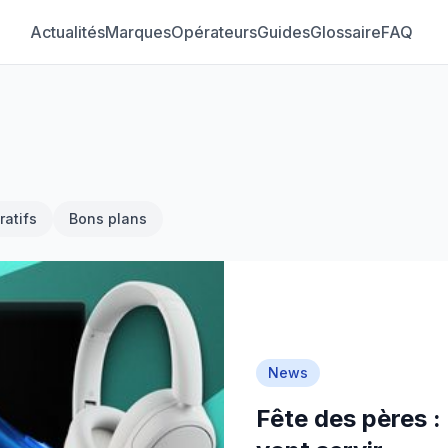
Actualités
Marques
Opérateurs
Guides
Glossaire
FAQ
atifs
Bons plans
News
Fête des pères :