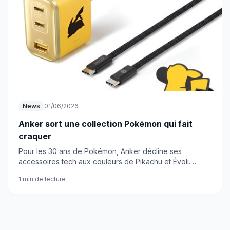
News
01/06/2026
Anker sort une collection Pokémon qui fait
craquer
Pour les 30 ans de Pokémon, Anker décline ses
accessoires tech aux couleurs de Pikachu et Évoli.
Chargeur 70W, adaptateur voyage, écouteurs... De quoi
1 min de lecture
faire fondre votre portefeuille.