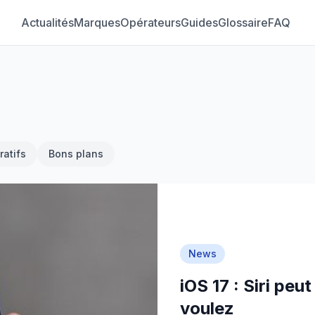
Actualités
Marques
Opérateurs
Guides
Glossaire
FAQ
atifs
Bons plans
News
iOS 17 : Siri peu
voulez