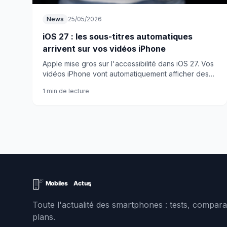
News
25/05/2026
iOS 27 : les sous-titres automatiques
arrivent sur vos vidéos iPhone
Apple mise gros sur l'accessibilité dans iOS 27. Vos
vidéos iPhone vont automatiquement afficher des
sous-titres. Une fonction qui change la donne pour
1 min de lecture
beaucoup d'utilisateurs.
Toute l'actualité des smartphones : tests, comparat
plans.