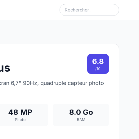
6.8
us
/10
ran 6,7" 90Hz, quadruple capteur photo
48 MP
8.0 Go
Photo
RAM