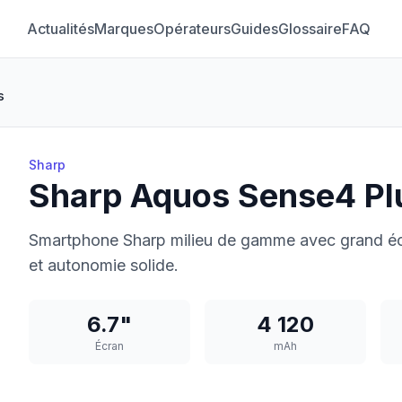
Actualités
Marques
Opérateurs
Guides
Glossaire
FAQ
s
Sharp
Sharp Aquos Sense4 Pl
Smartphone Sharp milieu de gamme avec grand éc
et autonomie solide.
6.7"
4 120
Écran
mAh