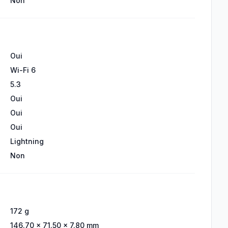
Non
Oui
Wi-Fi 6
5.3
Oui
Oui
Oui
Lightning
Non
172 g
146.70 × 71.50 × 7.80 mm