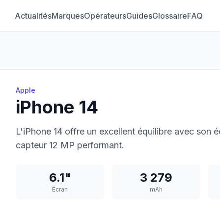
Actualités
Marques
Opérateurs
Guides
Glossaire
FAQ
Apple
iPhone 14
L'iPhone 14 offre un excellent équilibre avec son 
capteur 12 MP performant.
6.1"
3 279
Écran
mAh