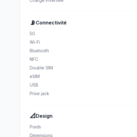
Charge inversée
📡
Connectivité
5G
Wi-Fi
Bluetooth
NFC
Double SIM
eSIM
USB
Prise jack
📐
Design
Poids
Dimensions