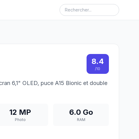
8.4
/10
écran 6,1" OLED, puce A15 Bionic et double
12 MP
6.0 Go
Photo
RAM