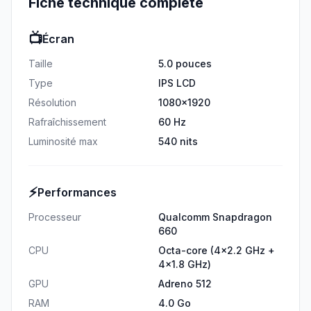
Fiche technique complète
📺
Écran
Taille
5.0 pouces
Type
IPS LCD
Résolution
1080x1920
Rafraîchissement
60 Hz
Luminosité max
540 nits
⚡
Performances
Processeur
Qualcomm Snapdragon
660
CPU
Octa-core (4x2.2 GHz +
4x1.8 GHz)
GPU
Adreno 512
RAM
4.0 Go