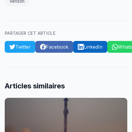
Verizon
PARTAGER CET ARTICLE
Twitter
Facebook
LinkedIn
What
Articles similaires