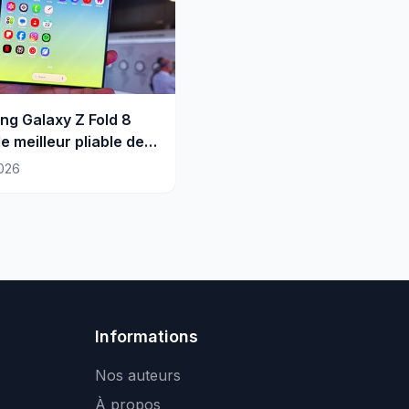
g Galaxy Z Fold 8
 le meilleur pliable de
ng, mais…
026
Informations
Nos auteurs
À propos