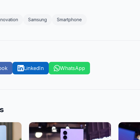
nnovation
Samsung
Smartphone
ook
LinkedIn
WhatsApp
es