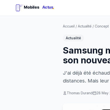
Accueil
/
Actualité
/
Concept
Actualité
Samsung me 
son nouve
J'ai déjà été échau
distances. Mais leu
Thomas Durand
28 May