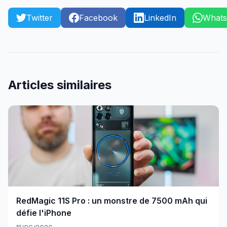
Twitter
Facebook
LinkedIn
What
Articles similaires
RedMagic 11S Pro : un monstre de 7500 mAh qui
défie l'iPhone