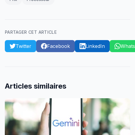
PARTAGER CET ARTICLE
Twitter
Facebook
LinkedIn
What
Articles similaires