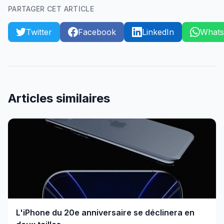
PARTAGER CET ARTICLE
Twitter
Facebook
LinkedIn
What
Articles similaires
L'iPhone du 20e anniversaire se déclinera en