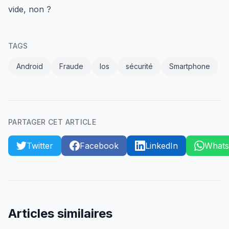
vide, non ?
TAGS
Android
Fraude
Ios
sécurité
Smartphone
PARTAGER CET ARTICLE
Twitter
Facebook
LinkedIn
What
Articles similaires